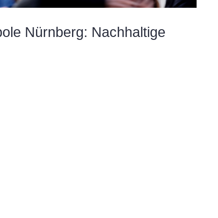
ole Nürnberg: Nachhaltige
ittel – die BIOFACH in Nürnberg. Präsentiert werden
sem Jahr vom 14. bis zum 17. Februar. Dass die BIOFACH
, ist kein Zufall. Denn Nürnberg tickt schon lange Bio! Es
8. Februar 2018
KONTAKT
IMPRESSUM
BARRIEREFREIHEIT