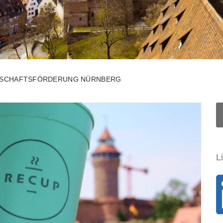
TSCHAFTSFÖRDERUNG NÜRNBERG
S
u
c
h
L
e
n
a
c
h