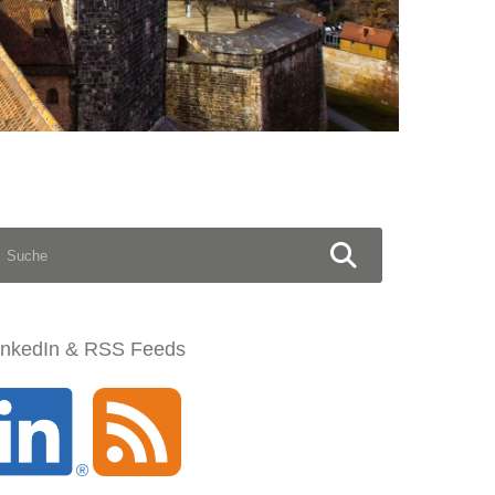
S
U
C
H
E
N
inkedIn & RSS Feeds