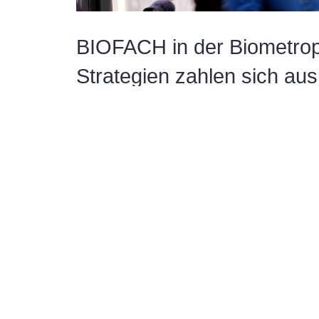
BIOFACH in der Biometrop
Strategien zahlen sich aus
Sie ist weltweit DIE Leitmesse für Bio-Lebensm
ausschließlich Produkte mit Bio-Siegel, in die
ausgerechnet in der Frankenmetropole stattfindet
tut sich viel in Sachen Bio in Nürnberg und über
Lesedauer:
3
Minuten
WEITERLESEN…