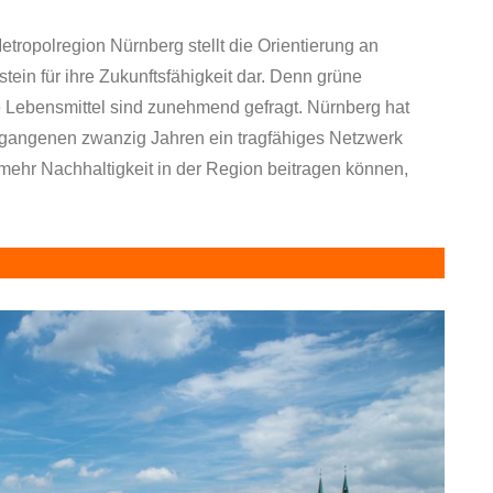
Metropolregion Nürnberg stellt die Orientierung an
ein für ihre Zukunftsfähigkeit dar. Denn grüne
e Lebensmittel sind zunehmend gefragt. Nürnberg hat
rgangenen zwanzig Jahren ein tragfähiges Netzwerk
 mehr Nachhaltigkeit in der Region beitragen können,