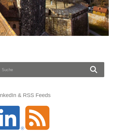
S
U
C
H
E
N
inkedIn & RSS Feeds