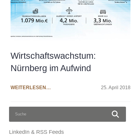
Wirtschaftswachstum:
Nürnberg im Aufwind
WEITERLESEN…
25. April 2018
S
S
U
C
u
H
c
E
LinkedIn & RSS Feeds
N