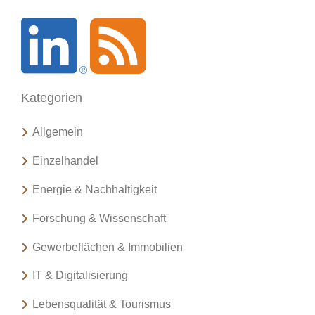
h
e
n
a
c
Kategorien
h
:
Allgemein
Einzelhandel
Energie & Nachhaltigkeit
Forschung & Wissenschaft
Gewerbeflächen & Immobilien
IT & Digitalisierung
Lebensqualität & Tourismus