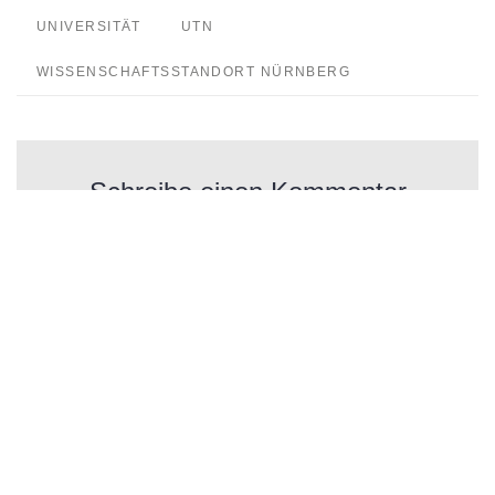
UNIVERSITÄT
UTN
WISSENSCHAFTSSTANDORT NÜRNBERG
Schreibe einen Kommentar
Deine E-Mail-Adresse wird nicht veröffentlicht.
Erforderliche Felder sind mit
*
markiert
Kommentar
*
Name
*