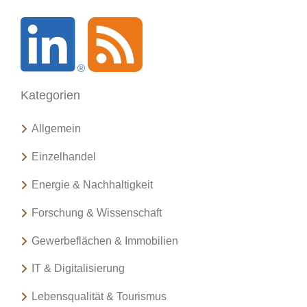
h
e
n
a
c
Kategorien
h
:
Allgemein
Einzelhandel
Energie & Nachhaltigkeit
Forschung & Wissenschaft
Gewerbeflächen & Immobilien
IT & Digitalisierung
Lebensqualität & Tourismus