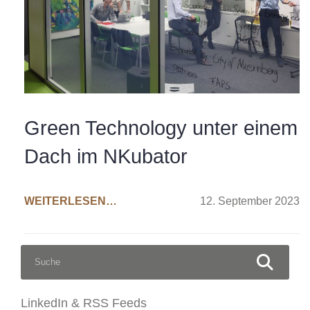
Green Technology unter einem
Dach im NKubator
WEITERLESEN…
12. September 2023
S
S
U
C
u
H
c
E
LinkedIn & RSS Feeds
N